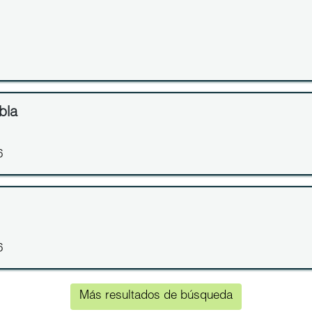
bla
6
6
Más resultados de búsqueda