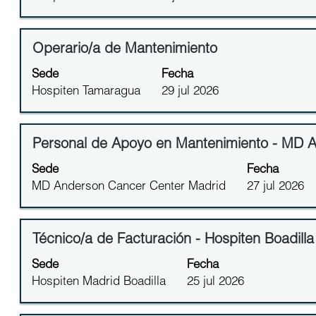
espaciadora
de
puestos
para
la
Utilice
ver
información
el
Título
Utilice
Operario/a de Mantenimiento
el
del
tabulador
la
contenido
Sede
Fecha
puesto.
para
barra
completo
Hospiten Tamaragua
29 jul 2026
navegar
espaciadora
de
por
para
la
la
ver
información
Título
Utilice
Personal de Apoyo en Mantenimiento - MD A
lista
el
del
la
de
contenido
Sede
Fecha
puesto.
barra
puestos.
completo
MD Anderson Cancer Center Madrid
27 jul 2026
espaciadora
Seleccione
de
para
para
la
ver
ver
información
Título
Utilice
Técnico/a de Facturación - Hospiten Boadilla
el
todos
del
la
contenido
los
Sede
Fecha
puesto.
barra
completo
detalles
Hospiten Madrid Boadilla
25 jul 2026
espaciadora
de
del
para
la