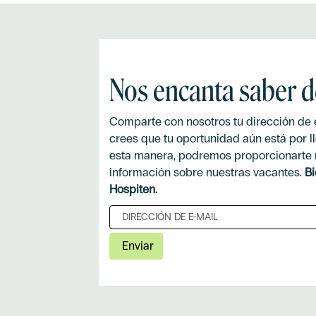
contenido
puesto.
completo
de
la
información
Nos encanta saber de
del
puesto.
Comparte con nosotros tu dirección de e
crees que tu oportunidad aún está por l
esta manera, podremos proporcionarte
información sobre nuestras vacantes.
Bi
Hospiten.