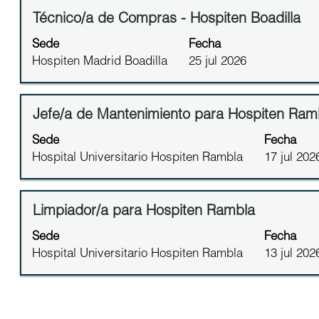
puesto.
ver
información
Título
Utilice
Técnico/a de Compras - Hospiten Boadilla
el
del
la
contenido
Sede
Fecha
puesto.
barra
completo
Hospiten Madrid Boadilla
25 jul 2026
espaciadora
de
para
la
ver
información
Título
Utilice
Jefe/a de Mantenimiento para Hospiten Ram
el
del
la
contenido
Sede
Fecha
puesto.
barra
completo
Hospital Universitario Hospiten Rambla
17 jul 202
espaciadora
de
para
la
ver
información
Título
Utilice
Limpiador/a para Hospiten Rambla
el
del
la
contenido
Sede
Fecha
puesto.
barra
completo
Hospital Universitario Hospiten Rambla
13 jul 202
espaciadora
de
para
la
ver
información
el
del