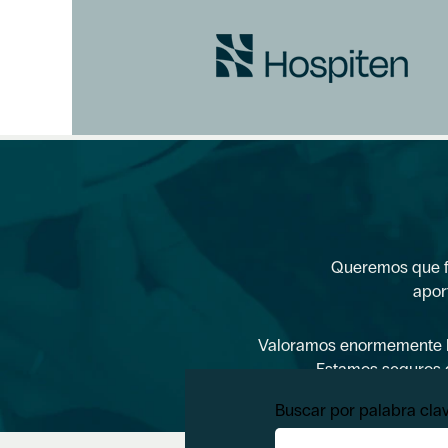
Servicios
Generaless
Queremos que fo
apor
Valoramos enormemente la 
Estamos seguros d
Buscar por palabra cla