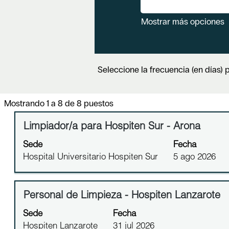
Mostrar más opciones
Seleccione la frecuencia (en días) p
Resultados
Mostrando 1 a 8 de 8 puestos
de
Título
Utilice
Limpiador/a para Hospiten Sur - Arona
búsqueda
la
de
Sede
Fecha
barra
"".
Hospital Universitario Hospiten Sur
5 ago 2026
espaciadora
Mostrando
para
1
ver
a
Título
Utilice
Personal de Limpieza - Hospiten Lanzarote
el
8
la
contenido
de
Sede
Fecha
barra
completo
8
Hospiten Lanzarote
31 jul 2026