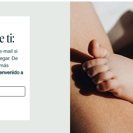
 ti:
-mail si
legar. De
 más
envenido a